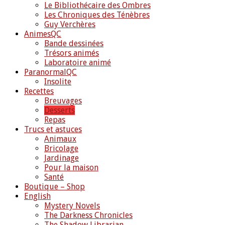
Le Bibliothécaire des Ombres
Les Chroniques des Ténèbres
Guy Verchères
AnimesQC
Bande dessinées
Trésors animés
Laboratoire animé
ParanormalQC
Insolite
Recettes
Breuvages
Desserts
Repas
Trucs et astuces
Animaux
Bricolage
Jardinage
Pour la maison
Santé
Boutique – Shop
English
Mystery Novels
The Darkness Chronicles
The Shadow Librarian