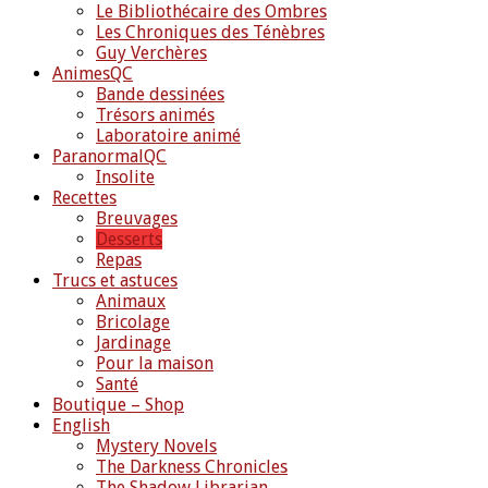
Le Bibliothécaire des Ombres
Les Chroniques des Ténèbres
Guy Verchères
AnimesQC
Bande dessinées
Trésors animés
Laboratoire animé
ParanormalQC
Insolite
Recettes
Breuvages
Desserts
Repas
Trucs et astuces
Animaux
Bricolage
Jardinage
Pour la maison
Santé
Boutique – Shop
English
Mystery Novels
The Darkness Chronicles
The Shadow Librarian