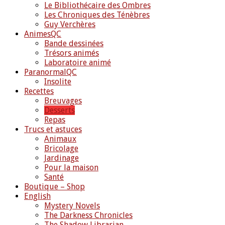
Le Bibliothécaire des Ombres
Les Chroniques des Ténèbres
Guy Verchères
AnimesQC
Bande dessinées
Trésors animés
Laboratoire animé
ParanormalQC
Insolite
Recettes
Breuvages
Desserts
Repas
Trucs et astuces
Animaux
Bricolage
Jardinage
Pour la maison
Santé
Boutique – Shop
English
Mystery Novels
The Darkness Chronicles
The Shadow Librarian