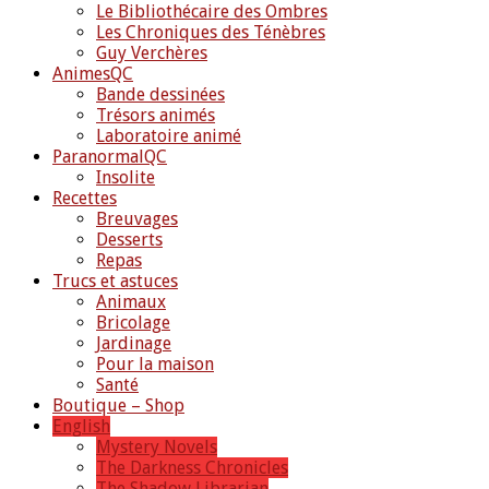
Le Bibliothécaire des Ombres
Les Chroniques des Ténèbres
Guy Verchères
AnimesQC
Bande dessinées
Trésors animés
Laboratoire animé
ParanormalQC
Insolite
Recettes
Breuvages
Desserts
Repas
Trucs et astuces
Animaux
Bricolage
Jardinage
Pour la maison
Santé
Boutique – Shop
English
Mystery Novels
The Darkness Chronicles
The Shadow Librarian